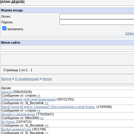
[
КЛАН ДЕДОВ
]
Форма входа
Логин:
Пароль:
запомнить
Забыл
Меню сайта
Страница
1
из
1
1
Форум
»
О конференции
»
Архив
Архив
деньги
(
206
/
254226
)
Сообщение от:
сторож
»»
Обжалование действий инквизиции
(
397
/
12791
)
Сообщение от:
St_Bezdelnik
»»
Какой дорогой идёте товарищи? Или концепция и цели Клана.
(
179
/
9395
)
Сообщение от:
сторож
»»
Дизайн и оформление
(
779
/
25947
)
Сообщение от:
Mike3000
»»
ftp Клана
(
107
/
4712
)
Сообщение от:
St_Bezdelnik
»»
Выбор инквизитора
(
35
/
1788
)
Сообщение от:
St_Bezdelnik
»»