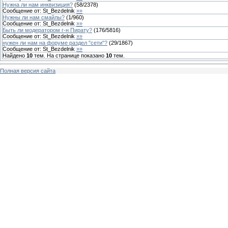
Нужна ли нам инквизиция?
(
58
/
2378
)
Сообщение от:
St_Bezdelnik
»»
Нужны ли нам смайлы?
(
1
/
960
)
Сообщение от:
St_Bezdelnik
»»
Быть ли модератором г-н Пирату?
(
176
/
5816
)
Сообщение от:
St_Bezdelnik
»»
нужен ли нам на форуме раздел "сети"?
(
29
/
1867
)
Сообщение от:
St_Bezdelnik
»»
Найдено
10
тем. На странице показано
10
тем.
Полная версия сайта