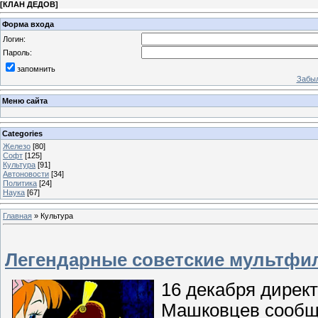
[
КЛАН ДЕДОВ
]
Форма входа
Логин:
Пароль:
запомнить
Забыл
Меню сайта
Categories
Железо
[80]
Софт
[125]
Культура
[91]
Автоновости
[34]
Политика
[24]
Наука
[67]
Главная
»
Культура
Легендарные советские мультфил
16 декабря дирек
Машковцев сообщи