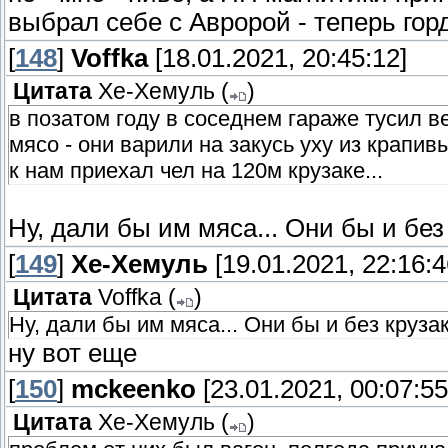
выбрал себе с Авророй - теперь гор
[
148
]
Voffka
[18.01.2021, 20:45:12]
Цитата
Хе-Хемуль
(
)
в позатом году в соседнем гараже тусил в
мясо - они варили на закусь уху из крапив
к нам приехал чел на 120м крузаке...
Ну, дали бы им мяса... Они бы и бе
[
149
]
Хе-Хемуль
[19.01.2021, 22:16:4
Цитата
Voffka
(
)
Ну, дали бы им мяса... Они бы и без круза
ну вот еще
[
150
]
mckeenko
[23.01.2021, 00:07:55
Цитата
Хе-Хемуль
(
)