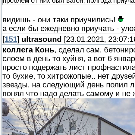
проблем от них был вагон, полгода приуча
видишь - они таки приучились!
а если бы ежедневно приучать - ул
[
151
]
ultrasound
[23.01.2021, 23:07:1
коллега Конь
, сделал сам, бетони
слоем в день то хуйня, а вот 6 янв
просто подержать лист профнастила,
то бухие, то хитрожопые.. нет друзе
звезды, на следующий день полил ли
понял что надо делать самому и не ж