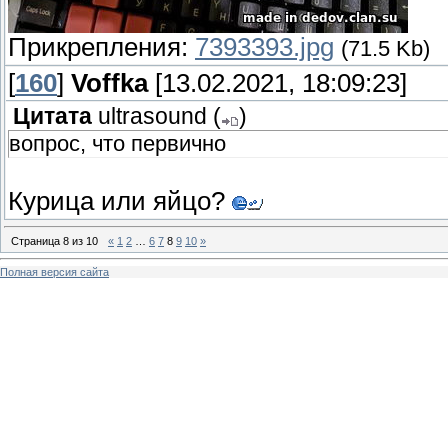
Прикрепления:
7393393.jpg
(71.5 Kb)
[
160
]
Voffka
[13.02.2021, 18:09:23]
Цитата
ultrasound
(
)
вопрос, что первично
Курица или яйцо?
Страница
8
из
10
«
1
2
…
6
7
8
9
10
»
Полная версия сайта