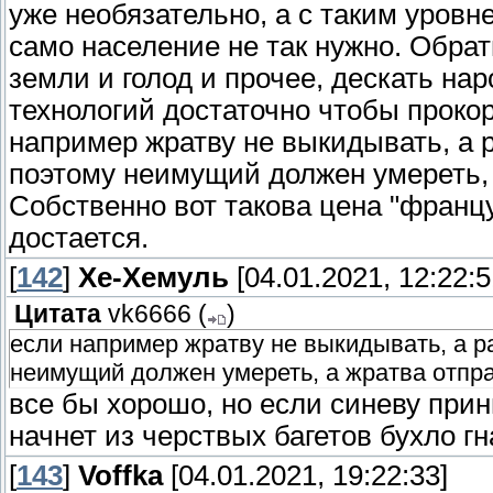
уже необязательно, а с таким уровн
само население не так нужно. Обра
земли и голод и прочее, дескать на
технологий достаточно чтобы проко
например жратву не выкидывать, а 
поэтому неимущий должен умереть, 
Собственно вот такова цена "францу
достается.
[
142
]
Хе-Хемуль
[04.01.2021, 12:22:5
Цитата
vk6666
(
)
если например жратву не выкидывать, а р
неимущий должен умереть, а жратва отпра
все бы хорошо, но если синеву при
начнет из черствых багетов бухло г
[
143
]
Voffka
[04.01.2021, 19:22:33]