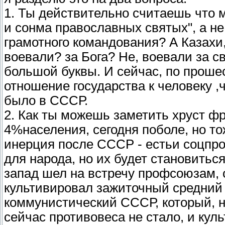
1. Ты действительно считаешь что 
и сонма православных святых", а не
грамотного командования? А Казахи,
воевали? за Бога? Не, воевали за с
большой буквы. И сейчас, по прошес
отношение государства к человеку ,чт
было в СССР.
2. Как ты можешь заметить хруст ф
4%населения, сегодня поболе, но тож
инерция после СССР - естьи соцпро
для народа, но их будет становить
запад шел на встречу профсоюзам, 
культивировал зажиточный средний 
коммунистический СССР, который, н
сейчас противовеса не стало, и кул