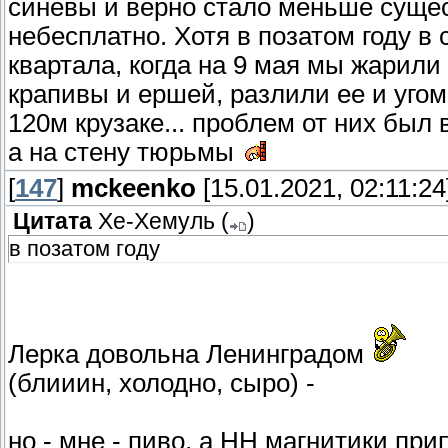
синевы и верно стало меньше сущес
небесплатно. Хотя в позатом году в 
квартала, когда на 9 мая мы жарили 
крапивы и ершей, разлили ее и угом
120м крузаке... проблем от них был 
а на стену тюрьмы
[
147
]
mckeenko
[15.01.2021, 02:11:24
Цитата
Хе-Хемуль
(
)
в позатом году
Лерка довольна Ленинградом
(блииин, холодно, сыро) -
но - мне - пиво, а НН магнитики пр