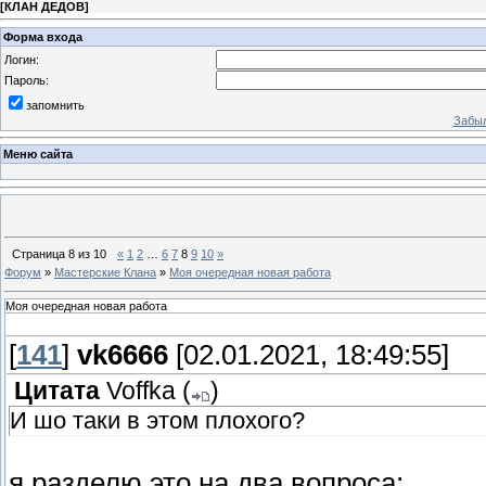
[
КЛАН ДЕДОВ
]
Форма входа
Логин:
Пароль:
запомнить
Забыл
Меню сайта
Страница
8
из
10
«
1
2
…
6
7
8
9
10
»
Форум
»
Мастерские Клана
»
Моя очередная новая работа
Моя очередная новая работа
[
141
]
vk6666
[02.01.2021, 18:49:55]
Цитата
Voffka
(
)
И шо таки в этом плохого?
я разделю это на два вопроса: