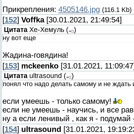
Прикрепления:
4505146.jpg
(116.1 Kb)
[
152
]
Voffka
[30.01.2021, 21:49:54]
Цитата
Хе-Хемуль
(
)
ну вот еще
Жадина-говядина!
[
153
]
mckeenko
[31.01.2021, 11:09:47
Цитата
ultrasound
(
)
понял что надо делать самому и не ждать и
если умеешь - только самому!
если не умеешь - научись, и все ра
ну а если ленивый
, как я - подумай
[
154
]
ultrasound
[31.01.2021, 19:19:2