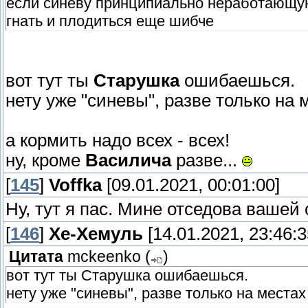
если синеву принципиально неработающую 
гнать и плодиться еще шибче
вот тут ты
Старушка
ошибаешься.
нету уже "синевы", разве только на ме
а кормить надо всех - всех!
ну, кроме
Василича
разве...
[
145
]
Voffka
[09.01.2021, 00:01:00]
Ну, тут я пас. Мине отседова вашей
[
146
]
Хе-Хемуль
[14.01.2021, 23:46:3
Цитата
mckeenko
(
)
вот тут ты Старушка ошибаешься.
нету уже "синевы", разве только на местах г