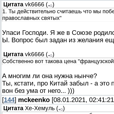
Цитата
vk6666
(
)
1. Ты действительно считаешь что мы поб
православных святых"
Упаси Господи. Я же в Союзе родился
Ы. Вопрос был задан из желания ещё
Цитата
vk6666
(
)
Собственно вот такова цена "французской 
А многим ли она нужна нынче?
Ты, кстати, про Китай забыл - а это
вон без ума от него... )))
[
144
]
mckeenko
[08.01.2021, 02:41:21
Цитата
Хе-Хемуль
(
)